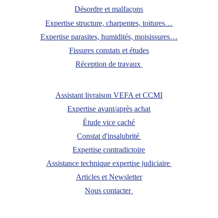
Désordre et malfaçons
Expertise structure, charpentes, toitures…
Expertise paras
ites, humidités, moisissures…
Fissures 
constats et études
Réception de 
travaux 
Assistant livraison VEFA e
t CCMI
Expertise avant/après
 achat
Étude vice caché
Constat d'insalubrité 
Expertise contradic
toire
Assistance technique expe
rtise judiciaire
Articles et Newsletter
Nous contacter 